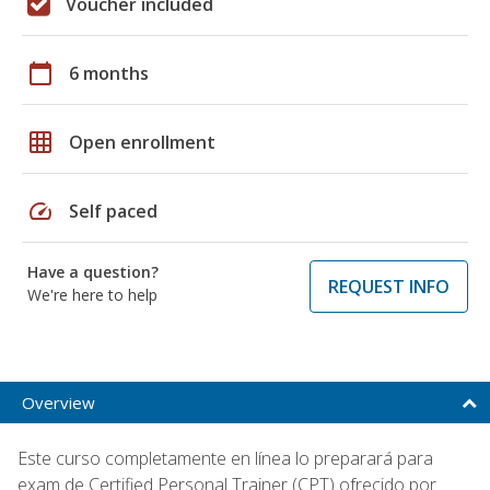
Voucher included
calendar_today
6 months
grid_on
Open enrollment
speed
Self paced
Have a question?
REQUEST INFO
We're here to help
Overview
Este curso completamente en línea lo preparará para
exam de Certified Personal Trainer (CPT) ofrecido por