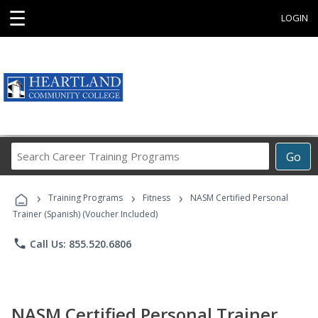
☰
LOGIN
Search
Go
Career
Training
›
›
›
Programs
Training Programs
Fitness
NASM Certified Personal
Trainer (Spanish) (Voucher Included)
phone
Call Us: 855.520.6806
NASM Certified Personal Trainer