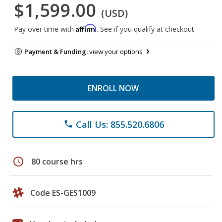
$1,599.00
(USD)
Affirm
Pay over time with
. See if you qualify at checkout.
Payment & Funding:
view your options
ENROLL NOW
Call Us: 855.520.6806
phone
schedule
80 course hrs
Code ES-GES1009