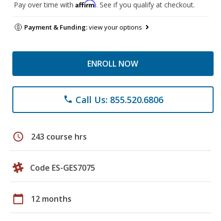
Affirm
Pay over time with
. See if you qualify at checkout.
Payment & Funding:
view your options
ENROLL NOW
Call Us: 855.520.6806
phone
schedule
243 course hrs
Code ES-GES7075
calendar_today
12 months