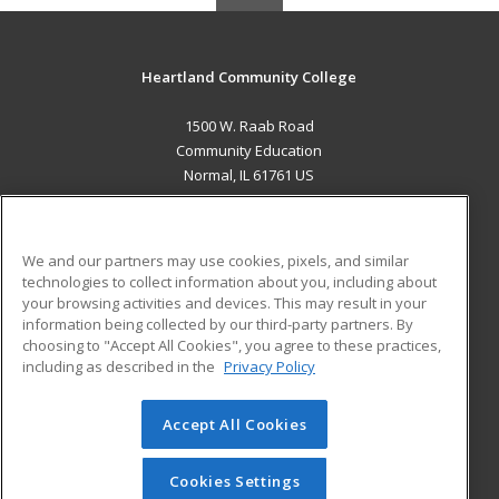
Heartland Community College
1500 W. Raab Road
Community Education
Normal, IL 61761 US
MAIN CONTENT
Career Training
We and our partners may use cookies, pixels, and similar
technologies to collect information about you, including about
ADDITIONAL RESOURCES
your browsing activities and devices. This may result in your
information being collected by our third-party partners. By
Military
Student Blog
choosing to "Accept All Cookies", you agree to these practices,
Financial Assistance
including as described in the
Privacy Policy
Help
Accept All Cookies
© 2026 ed2go, a division of Cengage Learning. All rights
reserved. The material on this site cannot be reproduced or
redistributed unless you have obtained prior written
Cookies Settings