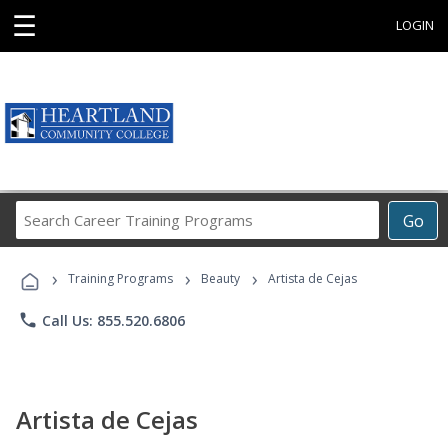
☰
LOGIN
Search
Go
Career
Training
›
›
›
Programs
Training Programs
Beauty
Artista de Cejas
phone
Call Us: 855.520.6806
Artista de Cejas