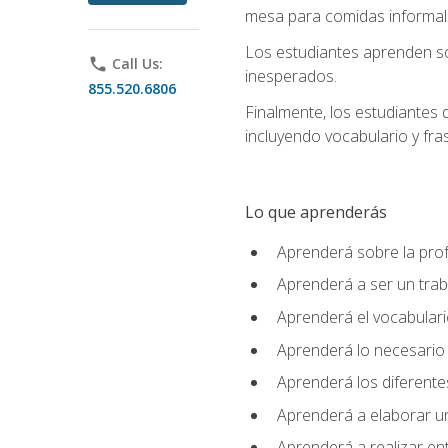
mesa para comidas informale
Los estudiantes aprenden so
phone
Call Us:
inesperados.
855.520.6806
Finalmente, los estudiantes 
incluyendo vocabulario y fras
Lo que aprenderás
Aprenderá sobre la profe
Aprenderá a ser un tra
Aprenderá el vocabulario
Aprenderá lo necesario 
Aprenderá los diferentes
Aprenderá a elaborar un
Aprenderá a realizar en