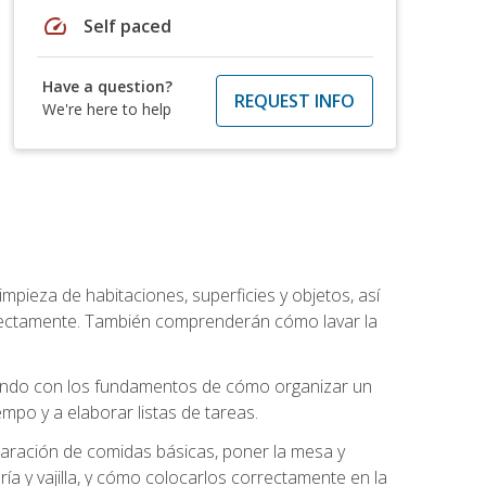
speed
Self paced
Have a question?
REQUEST INFO
We're here to help
mpieza de habitaciones, superficies y objetos, así
rrectamente. También comprenderán cómo lavar la
zando con los fundamentos de cómo organizar un
mpo y a elaborar listas de tareas.
eparación de comidas básicas, poner la mesa y
ría y vajilla, y cómo colocarlos correctamente en la