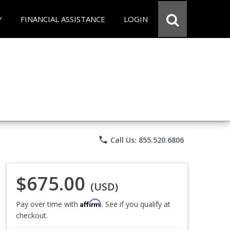
Y
FINANCIAL ASSISTANCE
LOGIN
phone
Call Us: 855.520.6806
$675.00
(USD)
Affirm
Pay over time with
. See if you qualify at
checkout.