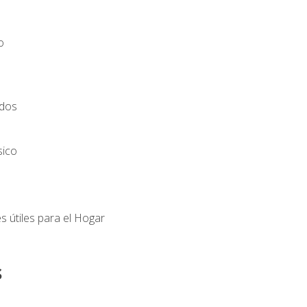
o
ados
sico
s útiles para el Hogar
s