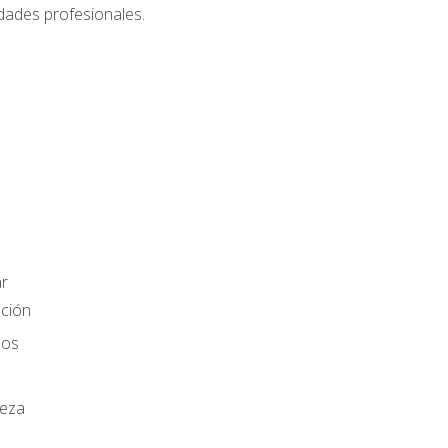
dades profesionales.
r
ación
los
ieza