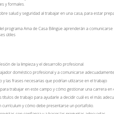
s y formales.
bre salud y seguridad al trabajar en una casa, para estar pre
del programa Ama de Casa Bilingüe aprenderán a comunicarse en 
es útiles
sión de la limpieza y el desarrollo profesional.
bajador doméstico profesional y a comunicarse adecuadament
 y las frases necesarias que podrìan utlizarse en el trabajo
para trabajar en este campo y cómo gestionar una carrera en e
 títulos de trabajo para ayudarle a decidir cuál es el más adec
 currículum y cómo debe presentarse un portafolio.
trevistas con confianza y a hacer las preguntas adecuadas.